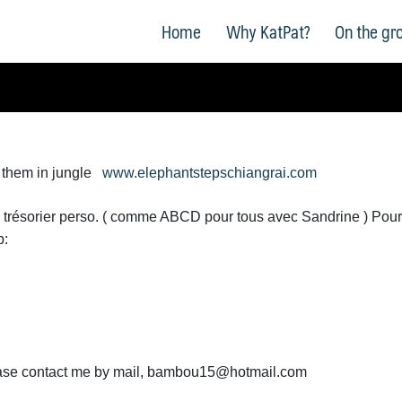
Home
Why KatPat?
On the gr
h them in jungle
www.elephantstepschiangrai.com
 trésorier perso. ( comme ABCD pour tous avec Sandrine ) Pour 
b:
lease contact me by mail, bambou15@hotmail.com