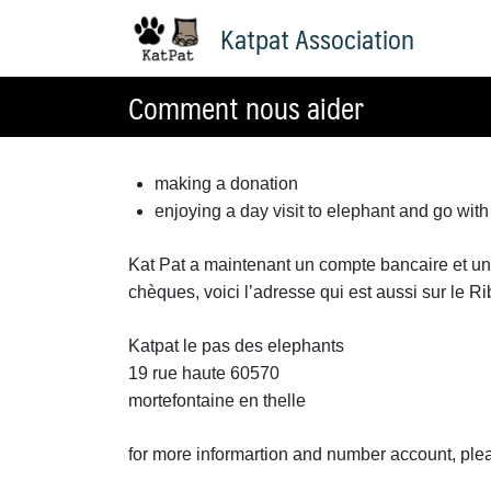
Skip
Katpat Association
to
content
Comment nous aider
making a donation
enjoying a day visit to elephant and go wit
Kat Pat a maintenant un compte bancaire et un
chèques, voici l’adresse qui est aussi sur le Ri
Katpat le pas des elephants
19 rue haute 60570
mortefontaine en thelle
for more informartion and number account, p